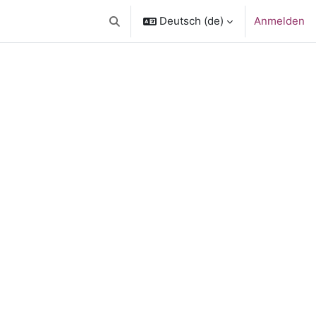
Deutsch ‎(de)‎
Anmelden
Sucheingabe umschalten